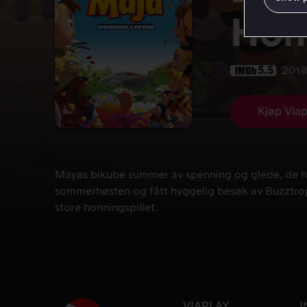
Hon
5.5
201
Kjøp Viap
Mayas bikube summer av spenning og glede, de har
Mayas bikube summer av spenning og glede, de ha
sommerhøsten og fått hyggelig besøk av Buzztrop
store honningspillet.
VIAPLAY
I