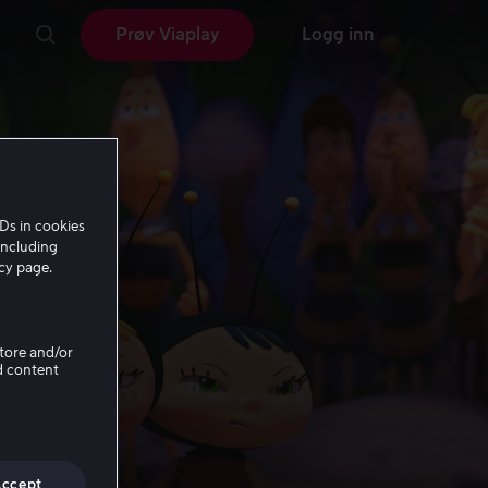
Prøv Viaplay
Logg inn
Ds in cookies
including
icy page.
Store and/or
d content
Accept