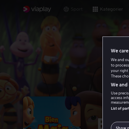
Sport
Kategorier
We care 
We and o
to process
your right 
These choi
We and o
Use precis
access inf
measureme
List of pa
Bien
Show 