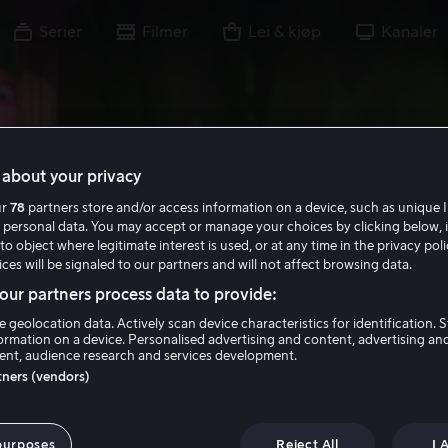
Serier
Filmer
Lei & kjøp
Kanaler
about your privacy
ur
78
partners store and/or access information on a device, such as unique I
 personal data. You may accept or manage your choices by clicking below, 
to object where legitimate interest is used, or at any time in the privacy pol
ces will be signaled to our partners and will not affect browsing data.
ur partners process data to provide:
e geolocation data. Actively scan device characteristics for identification. 
ormation on a device. Personalised advertising and content, advertising an
nt, audience research and services development.
rtners (vendors)
 Maja 2 -
purposes
Reject All
I 