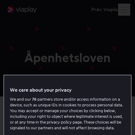
Prøv Viaplay
Åpenhetsloven
We care about your privacy
We and our
78
partners store and/or access information on a
device, such as unique IDs in cookies to process personal data.
You may accept or manage your choices by clicking below,
including your right to object where legitimate interest is used,
Fra 1. juli 2022 har alle rett til å be virksomheter som
or at any time in the privacy policy page. These choices will be
omfattes av Åpenhetsloven om informasjon om hvordan
signaled to our partners and will not affect browsing data.
de håndterer konsekvenser knyttet til grunnleggende