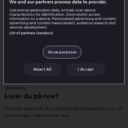
We and our partners process data to provide:
menneskerettigheter og anstendige arbeidsforhold.
Use precise geolocation data. Actively scan device
Viaplay Group Norge AS og datterselskapet P4 Radio
characteristics for identification. Store and/or access
information on a device. Personalised advertising and content,
Hele Norge AS er omfattet av loven.
advertising and content measurement, audience research and
services development.
Se
styrets redegjørelse (PDF)
.
List of partners (vendors)
Vil du vite mer om vårt arbeid?
Show purposes
Her kan du
lese mer
om hvordan vi arbeider med
menneskerettigheter.
Vil du vite mer om Åpenhetsloven?
Reject All
I Accept
Her kan du lese
selve lovteksten
og
Forbrukertilsynet
sin
veiledning.
Lurer du på noe?
Send inn spørsmål til
compliance@viaplaygroup.com
. Vi
vil svare deg i løpet av tre uker.