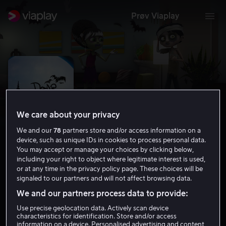
Prøv Viaplay
We care about your privacy
We and our
78
partners store and/or access information on a
device, such as unique IDs in cookies to process personal data.
You may accept or manage your choices by clicking below,
including your right to object where legitimate interest is used,
or at any time in the privacy policy page. These choices will be
Dear Dracula
signaled to our partners and will not affect browsing data.
We and our partners process data to provide:
5.2
2012
41 min
6 år
Use precise geolocation data. Actively scan device
HD
characteristics for identification. Store and/or access
information on a device. Personalised advertising and content,