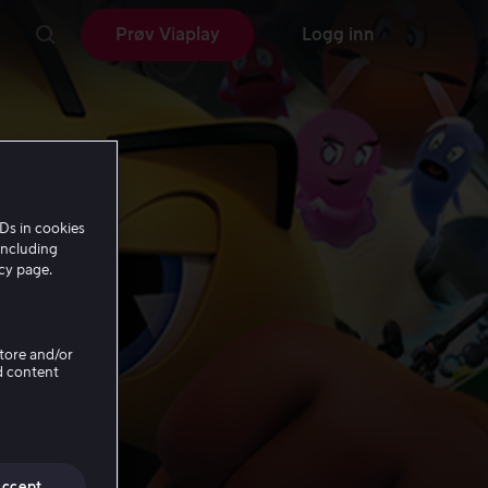
Prøv Viaplay
Logg inn
Ds in cookies
including
icy page.
Store and/or
d content
Accept