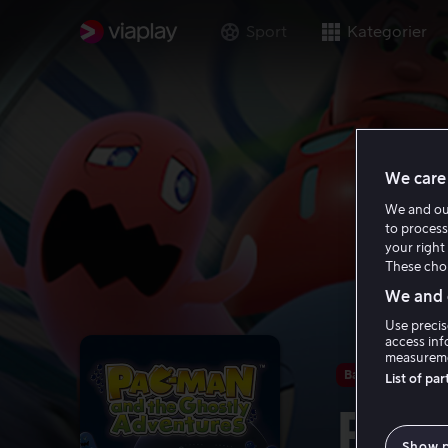
Sport
Kategorier
We care 
We and o
to process
your right 
These choi
We and o
Use precis
access inf
measureme
Bare hos oss
List of pa
Pac
Show 