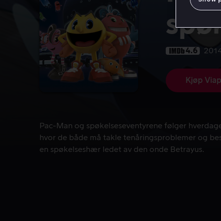
spø
4.6
201
Kjøp Viap
Pac-Man og spøkelseseventyrene følger hverdagen
Pac-Man og spøkelseseventyrene følger hverdagen
hvor de både må takle tenåringsproblemer og bes
en spøkelseshær ledet av den onde Betrayus.