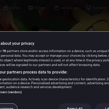
Serier
Filmer
Lei & kjøp
Kanaler
about your privacy
ur
78
partners store and/or access information on a device, such as unique I
 personal data. You may accept or manage your choices by clicking below, 
to object where legitimate interest is used, or at any time in the privacy pol
ces will be signaled to our partners and will not affect browsing data.
ur partners process data to provide:
e geolocation data. Actively scan device characteristics for identification. 
ormation on a device. Personalised advertising and content, advertising an
nt, audience research and services development.
rtners (vendors)
-Man og
purposes
Reject All
I 