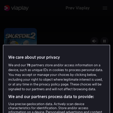
Prøv Viaplay
We care about your privacy
We and our
78
partners store and/or access information on a
device, such as unique IDs in cookies to process personal data.
You may accept or manage your choices by clicking below,
including your right to object where legitimate interest is used,
or at any time in the privacy policy page. These choices will be
Smurfene 2
signaled to our partners and will not affect browsing data.
We and our partners process data to provide:
5.3
2013
1 t 40 min
Tillatt for alle
Use precise geolocation data. Actively scan device
HD
characteristics for identification. Store and/or access
information on a device. Personalised advertising and content,