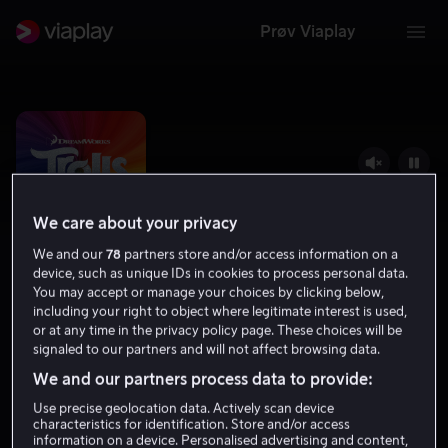
Prøv Viaplay
We care about your privacy
We and our
78
partners store and/or access information on a
device, such as unique IDs in cookies to process personal data.
You may accept or manage your choices by clicking below,
including your right to object where legitimate interest is used,
or at any time in the privacy policy page. These choices will be
Trolls
signaled to our partners and will not affect browsing data.
We and our partners process data to provide:
6.4
2016
1 t 28 min
Tillatt for alle
Use precise geolocation data. Actively scan device
HD
characteristics for identification. Store and/or access
information on a device. Personalised advertising and content,