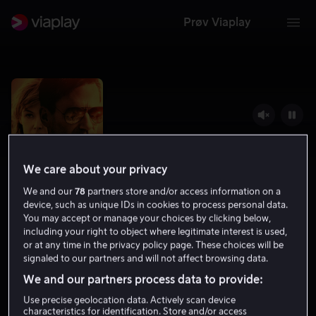
Prøv Viaplay
We care about your privacy
We and our
78
partners store and/or access information on a
device, such as unique IDs in cookies to process personal data.
You may accept or manage your choices by clicking below,
including your right to object where legitimate interest is used,
or at any time in the privacy policy page. These choices will be
Beirut
signaled to our partners and will not affect browsing data.
6.5
Drama
Thriller
2018
1 t 44 min
15 år
We and our partners process data to provide:
HD
Use precise geolocation data. Actively scan device
characteristics for identification. Store and/or access