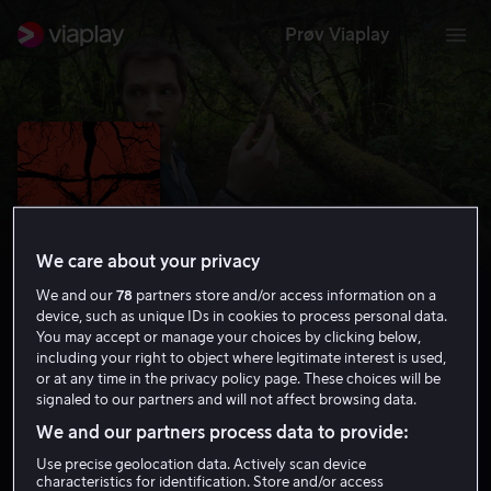
Prøv Viaplay
We care about your privacy
We and our
78
partners store and/or access information on a
device, such as unique IDs in cookies to process personal data.
You may accept or manage your choices by clicking below,
including your right to object where legitimate interest is used,
or at any time in the privacy policy page. These choices will be
Blair Witch
signaled to our partners and will not affect browsing data.
5.0
Thriller
Grøsser
2016
1 t 25 min
15 år
We and our partners process data to provide:
HD
Use precise geolocation data. Actively scan device
characteristics for identification. Store and/or access