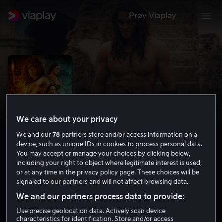
Prøv Viaplay
We care about your privacy
We and our
78
partners store and/or access information on a
device, such as unique IDs in cookies to process personal data.
You may accept or manage your choices by clicking below,
including your right to object where legitimate interest is used,
or at any time in the privacy policy page. These choices will be
Conan the Barbarian
signaled to our partners and will not affect browsing data.
5.2
Action
Adventure
2011
1 t 47 min
15 år
We and our partners process data to provide:
HD
Use precise geolocation data. Actively scan device
characteristics for identification. Store and/or access