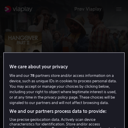
Prøv Viaplay
We care about your privacy
We and our
78
partners store and/or access information on a
device, such as unique IDs in cookies to process personal data.
You may accept or manage your choices by clicking below,
including your right to object where legitimate interest is used,
or at any time in the privacy policy page. These choices will be
Hangover 2
signaled to our partners and will not affect browsing data.
We and our partners process data to provide:
6.5
Komedie
2011
1 t 37 min
15 år
HD
Use precise geolocation data. Actively scan device
characteristics for identification. Store and/or access