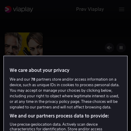
Prøv Viaplay
We care about your privacy
We and our
78
partners store and/or access information on a
device, such as unique IDs in cookies to process personal data.
You may accept or manage your choices by clicking below,
including your right to object where legitimate interest is used,
or at any time in the privacy policy page. These choices will be
High Heat
signaled to our partners and will not affect browsing data.
4.9
Komedie
Action
2022
1 t 20 min
15 år
We and our partners process data to provide:
HD
Use precise geolocation data. Actively scan device
characteristics for identification. Store and/or access