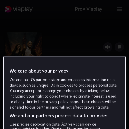
Prøv Viaplay
We care about your privacy
We and our
78
partners store and/or access information on a
device, such as unique IDs in cookies to process personal data.
You may accept or manage your choices by clicking below,
including your right to object where legitimate interest is used,
Inferno
or at any time in the privacy policy page. These choices will be
signaled to our partners and will not affect browsing data.
6.2
Action
Eventyr
2016
1 t 56 min
15 år
We and our partners process data to provide:
UHD
Use precise geolocation data. Actively scan device
characteristics for identification. Store and/or access