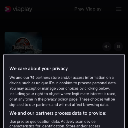
Prøv Viaplay
We care about your privacy
We and our
78
partners store and/or access information on a
device, such as unique IDs in cookies to process personal data.
You may accept or manage your choices by clicking below,
including your right to object where legitimate interest is used,
or at any time in the privacy policy page. These choices will be
Jurassic Park
signaled to our partners and will not affect browsing data.
8.2
Action
Adventure
1993
2 t 1 min
12 år
We and our partners process data to provide:
HD
Use precise geolocation data. Actively scan device
characteristics for identification. Store and/or access