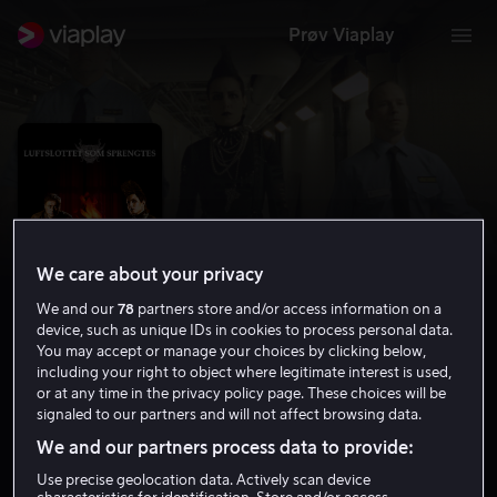
Prøv Viaplay
We care about your privacy
We and our
78
partners store and/or access information on a
device, such as unique IDs in cookies to process personal data.
You may accept or manage your choices by clicking below,
including your right to object where legitimate interest is used,
Luftslottet som sprengtes
or at any time in the privacy policy page. These choices will be
signaled to our partners and will not affect browsing data.
7.3
Krim
Thriller
2009
2 t 20 min
15 år
We and our partners process data to provide:
HD
Use precise geolocation data. Actively scan device