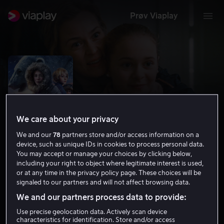
Prøv Viaplay
We care about your privacy
We and our
78
partners store and/or access information on a
device, such as unique IDs in cookies to process personal data.
You may accept or manage your choices by clicking below,
including your right to object where legitimate interest is used,
or at any time in the privacy policy page. These choices will be
Operasjon Arktis
signaled to our partners and will not affect browsing data.
6.1
Drama
Familiefilm
2014
1 t 26 min
9 år
We and our partners process data to provide:
HD
Use precise geolocation data. Actively scan device
characteristics for identification. Store and/or access