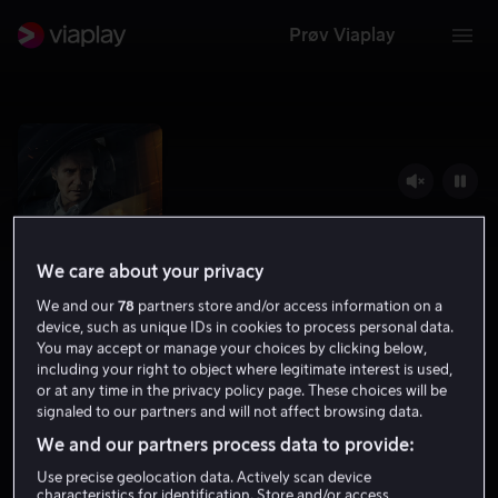
Prøv Viaplay
We care about your privacy
We and our
78
partners store and/or access information on a
device, such as unique IDs in cookies to process personal data.
You may accept or manage your choices by clicking below,
including your right to object where legitimate interest is used,
Retribution
or at any time in the privacy policy page. These choices will be
signaled to our partners and will not affect browsing data.
5.3
Thriller
Action
2023
1 t 26 min
12 år
We and our partners process data to provide:
HD
Use precise geolocation data. Actively scan device
characteristics for identification. Store and/or access