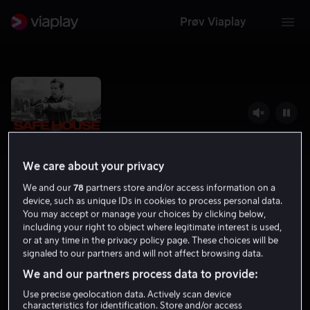
Prøv Viaplay
We care about your privacy
We and our
78
partners store and/or access information on a
device, such as unique IDs in cookies to process personal data.
You may accept or manage your choices by clicking below,
including your right to object where legitimate interest is used,
or at any time in the privacy policy page. These choices will be
Safe House
signaled to our partners and will not affect browsing data.
6.7
Thriller
Action
2012
1 t 50 min
15 år
We and our partners process data to provide:
HD
Use precise geolocation data. Actively scan device
characteristics for identification. Store and/or access