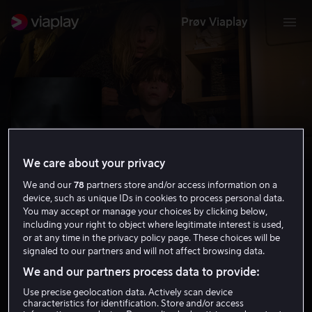
Prøv Viaplay
We care about your privacy
We and our
78
partners store and/or access information on a
device, such as unique IDs in cookies to process personal data.
You may accept or manage your choices by clicking below,
including your right to object where legitimate interest is used,
or at any time in the privacy policy page. These choices will be
Shut In
signaled to our partners and will not affect browsing data.
5.7
Drama
Thriller
2016
1 t 27 min
15 år
We and our partners process data to provide:
HD
Use precise geolocation data. Actively scan device
characteristics for identification. Store and/or access