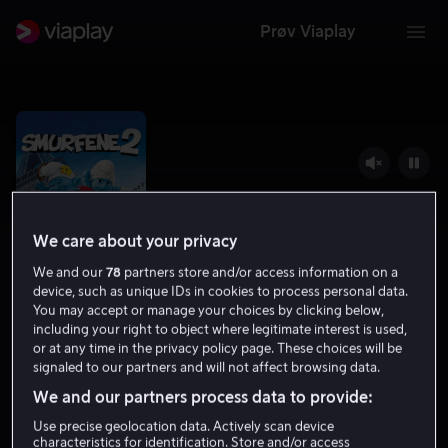
Prøv Viaplay
We care about your privacy
We and our
78
partners store and/or access information on a
device, such as unique IDs in cookies to process personal data.
You may accept or manage your choices by clicking below,
including your right to object where legitimate interest is used,
Smurfene 2
or at any time in the privacy policy page. These choices will be
signaled to our partners and will not affect browsing data.
5.3
Familiefilm
Barnefilm
2013
1 t 40 min
We and our partners process data to provide:
Tillatt for alle
Use precise geolocation data. Actively scan device
HD
characteristics for identification. Store and/or access