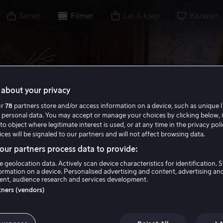
Serier
Filmer
Lei & kjøp
Kanaler
about your privacy
ur
78
partners store and/or access information on a device, such as unique I
 personal data. You may accept or manage your choices by clicking below, 
to object where legitimate interest is used, or at any time in the privacy pol
ces will be signaled to our partners and will not affect browsing data.
ur partners process data to provide:
e geolocation data. Actively scan device characteristics for identification. 
ormation on a device. Personalised advertising and content, advertising an
nt, audience research and services development.
rtners (vendors)