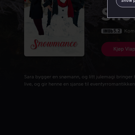
Show 
Sno
5.2
Kom
Kjøp Viap
Sara bygger en snømann, og litt julemagi bringer h
Sara bygger en snømann, og litt julemagi bringer h
live, og gir henne en sjanse til eventyrromantikke