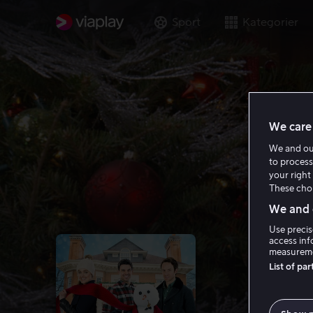
Sport
Kategorier
We care 
We and o
to process
your right 
These choi
We and o
Use precis
access inf
measureme
List of pa