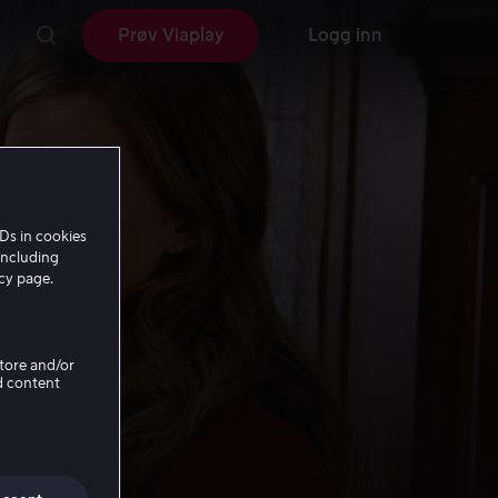
Prøv Viaplay
Logg inn
Ds in cookies
including
icy page.
Store and/or
d content