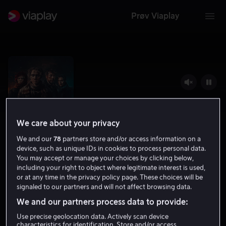
Prøv Viaplay
We care about your privacy
We and our
78
partners store and/or access information on a
device, such as unique IDs in cookies to process personal data.
You may accept or manage your choices by clicking below,
including your right to object where legitimate interest is used,
Sulis 1907
or at any time in the privacy policy page. These choices will be
signaled to our partners and will not affect browsing data.
6.5
Drama
2023
1 t 42 min
12 år
We and our partners process data to provide:
HD
Use precise geolocation data. Actively scan device
characteristics for identification. Store and/or access