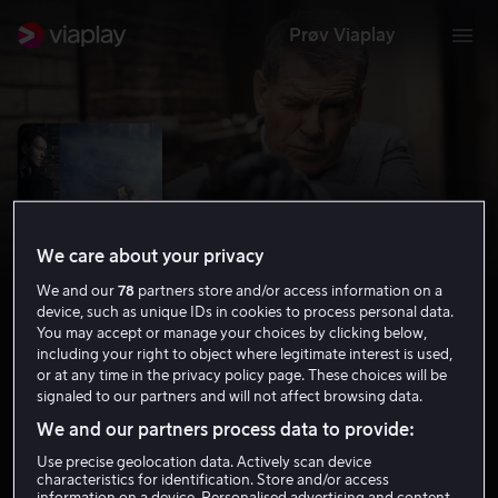
Prøv Viaplay
We care about your privacy
We and our
78
partners store and/or access information on a
device, such as unique IDs in cookies to process personal data.
You may accept or manage your choices by clicking below,
including your right to object where legitimate interest is used,
or at any time in the privacy policy page. These choices will be
Survivor
signaled to our partners and will not affect browsing data.
We and our partners process data to provide:
5.7
Krim
Thriller
2015
1 t 32 min
12 år
HD
Use precise geolocation data. Actively scan device
characteristics for identification. Store and/or access
information on a device. Personalised advertising and content,