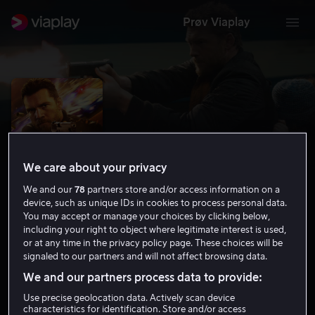
Prøv Viaplay
We care about your privacy
We and our
78
partners store and/or access information on a
device, such as unique IDs in cookies to process personal data.
You may accept or manage your choices by clicking below,
including your right to object where legitimate interest is used,
or at any time in the privacy policy page. These choices will be
The Hunter's Prayer
signaled to our partners and will not affect browsing data.
5.6
Thriller
Action
2017
1 t 27 min
15 år
We and our partners process data to provide:
HD
Use precise geolocation data. Actively scan device
characteristics for identification. Store and/or access