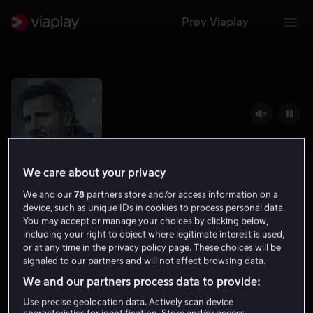
Prøv Viaplay
We care about your privacy
We and our
78
partners store and/or access information on a
device, such as unique IDs in cookies to process personal data.
You may accept or manage your choices by clicking below,
including your right to object where legitimate interest is used,
The Ice Road
or at any time in the privacy policy page. These choices will be
signaled to our partners and will not affect browsing data.
5.7
Action
Eventyr
2021
1 t 44 min
12 år
We and our partners process data to provide:
HD
Use precise geolocation data. Actively scan device
characteristics for identification. Store and/or access