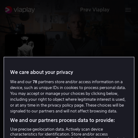
Prøv Viaplay
We care about your privacy
We and our
78
partners store and/or access information on a
device, such as unique IDs in cookies to process personal data.
You may accept or manage your choices by clicking below,
including your right to object where legitimate interest is used,
or at any time in the privacy policy page. These choices will be
The Lost Sons
signaled to our partners and will not affect browsing data.
7.3
Dokumentarfilmer
2021
1 t 34 min
15 år
We and our partners process data to provide:
HD
Use precise geolocation data. Actively scan device
characteristics for identification. Store and/or access