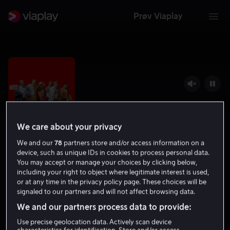
Prøv Viaplay
We care about your privacy
We and our
78
partners store and/or access information on a
device, such as unique IDs in cookies to process personal data.
You may accept or manage your choices by clicking below,
including your right to object where legitimate interest is used,
Tillsammans 99
or at any time in the privacy policy page. These choices will be
signaled to our partners and will not affect browsing data.
5.9
Drama
Komedie
2023
1 t 49 min
We and our partners process data to provide:
Tillatt for alle
Use precise geolocation data. Actively scan device
HD