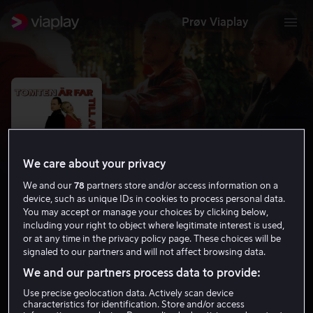
Prøv Viaplay
We care about your privacy
We and our
78
partners store and/or access information on a
device, such as unique IDs in cookies to process personal data.
You may accept or manage your choices by clicking below,
including your right to object where legitimate interest is used,
or at any time in the privacy policy page. These choices will be
Tomten är far till alla barnen
signaled to our partners and will not affect browsing data.
6.9
Komedie
1999
1 t 34 min
12 år
We and our partners process data to provide:
HD
Use precise geolocation data. Actively scan device
characteristics for identification. Store and/or access