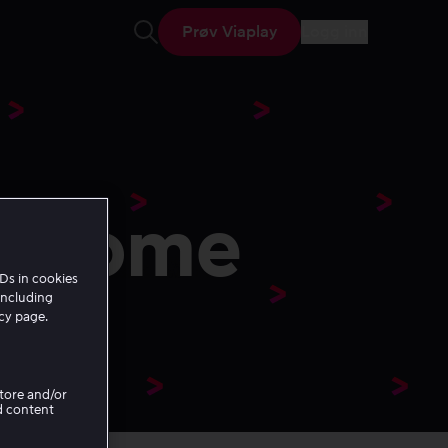
Prøv Viaplay
Logg inn
Åpne søk
e Home
Ds in cookies
including
icy page.
Store and/or
d content