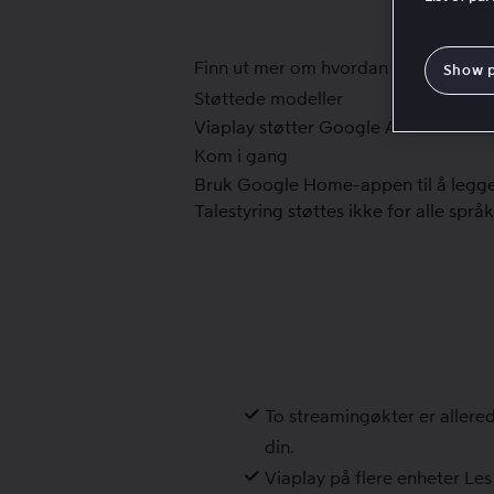
Finn ut mer om hvordan du starter 
Show 
Støttede modeller
Viaplay støtter Google Assistant fo
Kom i gang
Bruk Google Home-appen til å legge t
Talestyring støttes ikke for alle spr
To streamingøkter er allere
din.
Viaplay på flere enheter
Les 