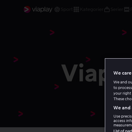
Sport
Kategorier
Serier
Viapl
We care 
We and o
to process
your right 
These choi
We and o
Use precis
access inf
measureme
List of pa