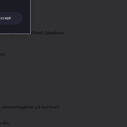
Accept
 via Google Home/Nest Speakers
on.
ve streamingøkter på kontoen
 din.