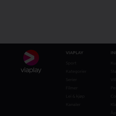
VIAPLAY
I
Sport
Ku
Kategorier
St
Serier
Vi
Filmer
Pe
Lei & kjøp
Co
Kanaler
Kl
Åp