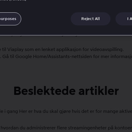
streaming på Google Home
purposes
Reject All
I 
r talestyring av Android TV- og Google TV-baserte enheter
il Viaplay som en lenket applikasjon for videoavspilling.
åk. Gå til Google Home/Assistants-nettsiden for mer informasj
Beslektede artikler
de i gang
Her er hva du skal gjøre hvis det er for mange akti
hvordan du administrerer flere streamingenheter på kontoen