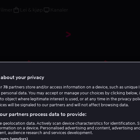
Filmer
Lei & kjøp
Kanaler
ay på Googl
about your privacy
ur
78
partners store and/or access information on a device, such as unique I
 personal data. You may accept or manage your choices by clicking below, 
to object where legitimate interest is used, or at any time in the privacy pol
ces will be signaled to our partners and will not affect browsing data.
ur partners process data to provide:
e geolocation data. Actively scan device characteristics for identification. 
ormation on a device. Personalised advertising and content, advertising an
nt, audience research and services development.
rtners (vendors)