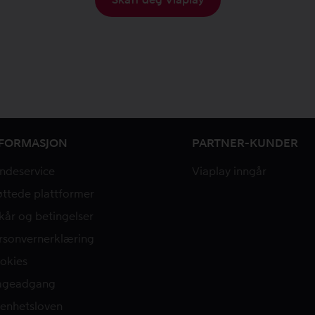
NFORMASJON
PARTNER-KUNDER
ndeservice
Viaplay inngår
øttede plattformer
lkår og betingelser
rsonvernerklæring
okies
ageadgang
enhetsloven