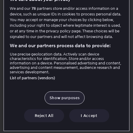
Støttede modeller
We and our
78
partners store and/or access information on a
2016 eller nyere modeller Tizen 2.4 eller høyere
device, such as unique IDs in cookies to process personal data.
2018-modeller eller nyere anbefales for best mulig
You may accept or manage your choices by clicking below,
opplevelse
including your right to object where legitimate interest is used,
Kom i gang
or at any time in the privacy policy page. These choices will be
signaled to our partners and will not affect browsing data.
Last ned Viaplay-appen fra Samsung Smart TV App
We and our partners process data to provide:
Store
Støttede funksjoner på 2018-modeller eller nyere med
Use precise geolocation data. Actively scan device
characteristics for identification. Store and/or access
Tizen 4 eller høyere
information on a device. Personalised advertising and content,
advertising and content measurement, audience research and
Full HD-brukergrensesnitt:
Ja
services development.
List of partners (vendors)
Støttede videooppløsninger:
Opptil UHD/4K
(avhengig av enhet)
Støttet lyd:
Dolby Digital Plus/AAC
Show purposes
50 bps Live Sport:
Ja
Spille av i ettertid:
Ja
Reject All
I Accept
Spoling på direkten:
Ja
Underteksting:
Ja