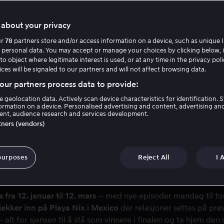
about your privacy
ur
78
partners store and/or access information on a device, such as unique I
 personal data. You may accept or manage your choices by clicking below, 
to object where legitimate interest is used, or at any time in the privacy pol
 mest ikoniske realityho
ces will be signaled to our partners and will not affect browsing data.
ur partners process data to provide:
tilbake
e geolocation data. Actively scan device characteristics for identification. 
ormation on a device. Personalised advertising and content, advertising an
nt, audience research and services development.
Drama. Svik. Løgner. Kjærlighet.
rtners (vendors)
ilm og Serier – 109 kr/mnd
Kjøp Film og Serier – 169
purposes
Reject All
I 
ilm og serier med reklame. Ingen binding.
Samme innhold – helt uten reklame. In
fra 12. januar til 12. mars
– med nye episoder mandag til tor
jekker inn på Playa Nix i Mexico
der relasjoner settes på prø
– alt for sjansen til å stå som vinnere i finalen og ta hjem d