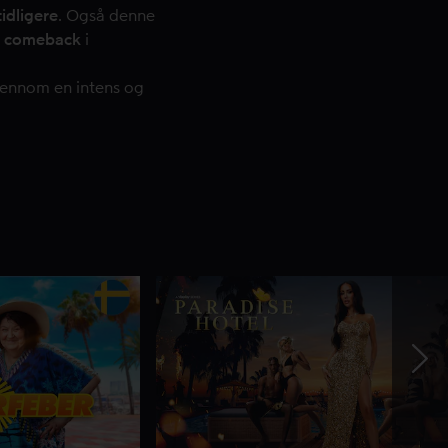
idligere
. Også denne
r comeback
i
jennom en intens og
Nex