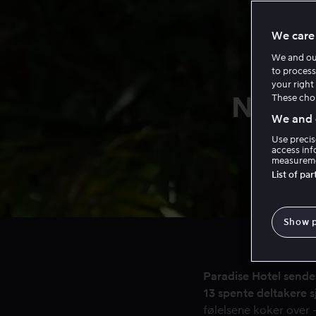
We care 
We and o
to process
your right 
Norges
These choi
We and o
Use precis
access inf
measureme
List of pa
Kjøp F
Show 
Se alt av f
Paradise Hotel sendes 
13 spente deltakere s
følelsene koker over 