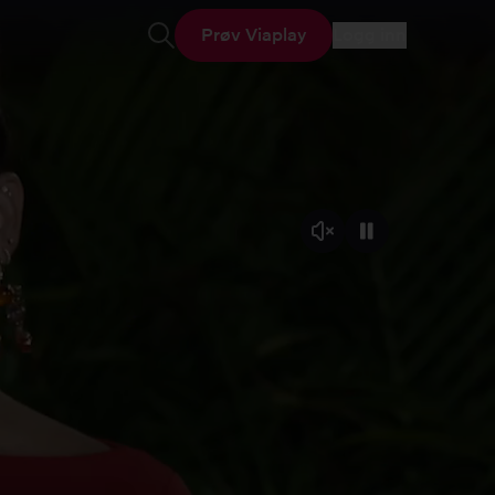
Prøv Viaplay
Logg inn
Åpne søk