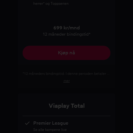
herrer* og Toppserien
699 kr/mnd
12 måneder bindingstid*
Kjøp nå
*12 måneders bindingstid. I denne perioden betaler du 699 kr/mnd i stedet for 849 kr/mnd. Minste totalpris 8 388 kroner. Rabatten er beregnet ut fra den ordinære månedsprisen på 849 kr/mnd. Ved slutten av bindingstiden endres abonnementet automatisk til et månedlig abonnement til den da gjeldende månedsprisen, med mindre du sier opp abonnementet. Viaplays generelle vilkår og betingelser gjelder.
mer
Viaplay Total
Premier League
Se alle kampene live