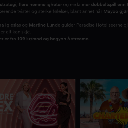
strategi
,
flere hemmeligheter
og enda
mer dobbeltspill enn t
erende tvister og sterke følelser, blant annet når
Mayoo gjø
na Iglesias
og
Martine Lunde
guider Paradise Hotel seerne g
r alt kan skje.
Serier fra 109 kr/mnd og begynn å streame.