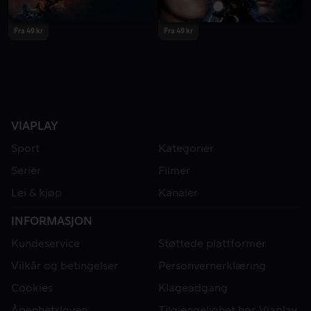
Fra 49 kr
Fra 49 kr
VIAPLAY
Sport
Kategorier
Serier
Filmer
Lei & kjøp
Kanaler
INFORMASJON
Kundeservice
Støttede plattformer
Vilkår og betingelser
Personvernerklæring
Cookies
Klageadgang
Åpenhetsloven
Tilgjengelighet hos Viaplay