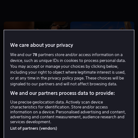
We care about your privacy
We and our
78
partners store and/or access information on a
device, such as unique IDs in cookies to process personal data.
Fra 59 kr
Fra 55 kr
You may accept or manage your choices by clicking below,
including your right to object where legitimate interest is used,
or at any time in the privacy policy page. These choices will be
signaled to our partners and will not affect browsing data.
We and our partners process data to provide:
Use precise geolocation data. Actively scan device
characteristics for identification. Store and/or access
Fra 49 kr
Fra 59 kr
information on a device. Personalised advertising and content,
advertising and content measurement, audience research and
services development.
List of partners (vendors)