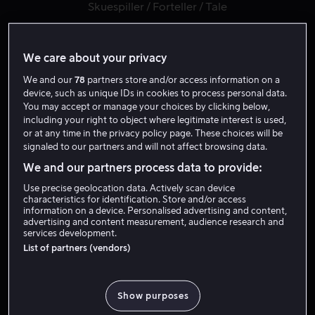
Skuespiller
Forteller
Tale
We care about your privacy
We and our
78
partners store and/or access information on a
device, such as unique IDs in cookies to process personal data.
You may accept or manage your choices by clicking below,
including your right to object where legitimate interest is used,
or at any time in the privacy policy page. These choices will be
signaled to our partners and will not affect browsing data.
Fra 59 kr
We and our partners process data to provide:
Use precise geolocation data. Actively scan device
characteristics for identification. Store and/or access
information on a device. Personalised advertising and content,
advertising and content measurement, audience research and
services development.
List of partners (vendors)
Fra 49 kr
Fra 49 kr
Show purposes