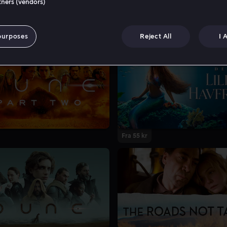
rtners (vendors)
purposes
Reject All
I 
Fra 55 kr