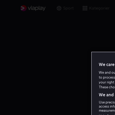
Sport
Kategorier
We care 
We and o
to process
your right 
These choi
We and o
Use precis
access inf
measureme