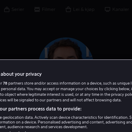
Serier
Filmer
Lei & kjøp
Kanaler
about your privacy
ur
78
partners store and/or access information on a device, such as unique I
 personal data. You may accept or manage your choices by clicking below, 
to object where legitimate interest is used, or at any time in the privacy pol
ces will be signaled to our partners and will not affect browsing data.
Javier Bardem
ur partners process data to provide:
e geolocation data. Actively scan device characteristics for identification. 
Skuespiller
Produsent
ormation on a device. Personalised advertising and content, advertising an
nt, audience research and services development.