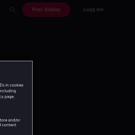
Prøv Viaplay
Logg inn
Ds in cookies
including
icy page.
Store and/or
d content