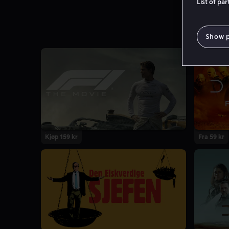
List of pa
Show 
Kjøp 159 kr
Fra 59 kr