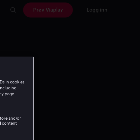
Prøv Viaplay
Logg inn
Ds in cookies
including
icy page.
Store and/or
d content
e