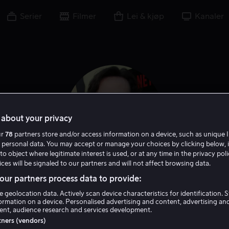
Serier
Filmer
Lei & kjøp
Kanaler
about your privacy
ur
78
partners store and/or access information on a device, such as unique I
 personal data. You may accept or manage your choices by clicking below, 
to object where legitimate interest is used, or at any time in the privacy pol
ces will be signaled to our partners and will not affect browsing data.
ur partners process data to provide:
Joseph Gordon-Levitt
e geolocation data. Actively scan device characteristics for identification. 
ormation on a device. Personalised advertising and content, advertising an
Skuespiller
Gjest
Selv
Regissør
Ansvarlig produsent
Tal
nt, audience research and services development.
rtners (vendors)