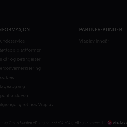
NFORMASJON
PARTNER-KUNDER
undeservice
Viaplay inngår
tøttede plattformer
ilkår og betingelser
ersonvernerklæring
ookies
lageadgang
penhetsloven
ilgjengelighet hos Viaplay
aplay Group Sweden AB (org.no: 556304-7041). All rights reserved.