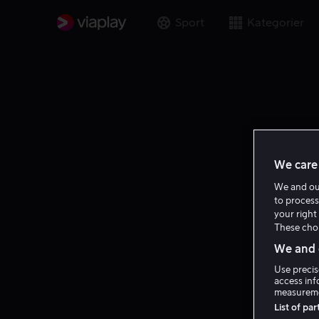
Sport
Kategorier
We care 
We and o
to process
your right 
These choi
We and o
Use precis
access inf
measureme
List of pa