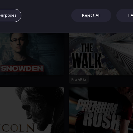
purposes
Reject All
I 
Fra 49 kr