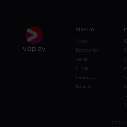
VIAPLAY
I
Sport
K
Kategorier
S
Serier
V
Filmer
P
Lei & kjøp
C
Kanaler
K
Å
T
© 2026 Vi