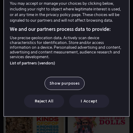
You may accept or manage your choices by clicking below,
including your right to object where legitimate interest is used,
or at any time in the privacy policy page. These choices will be
signaled to our partners and will not affect browsing data.
We and our partners process data to provide:
Use precise geolocation data. Actively scan device
characteristics for identification. Store and/or access
information on a device. Personalised advertising and content,
advertising and content measurement, audience research and
Fra 59 kr
Fra 59 kr
services development.
List of partners (vendors)
Show purposes
Bare hos oss
Fra 49 kr
Reject All
I Accept