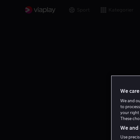
Sport
Kategorier
We care 
We and o
to process
your right 
These choi
We and o
Use precis