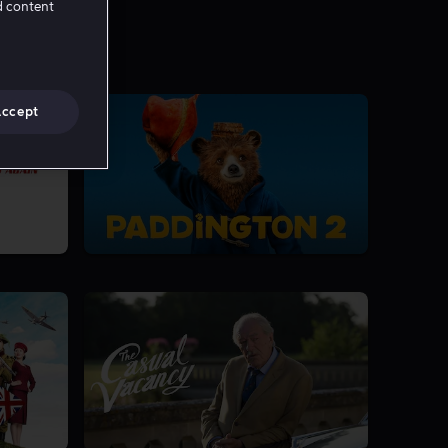
d content
Accept