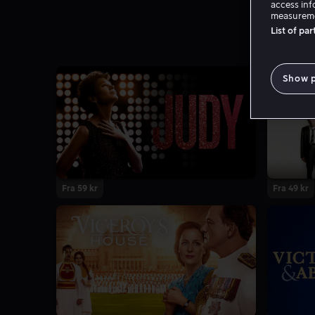
access inf
measureme
List of pa
Show 
Fra 59 kr
Fra 49 kr