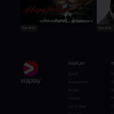
Fra 49 kr
Fra 49 kr
VIAPLAY
I
Sport
K
Kategorier
S
Serier
V
Filmer
P
Lei & kjøp
C