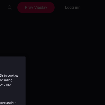
Prøv Viaplay
Logg inn
Ds in cookies
including
icy page.
Store and/or