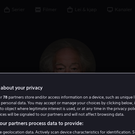
Serier
Filmer
Lei & kjøp
Kanaler
about your privacy
ur
78
partners store and/or access information on a device, such as unique I
 personal data. You may accept or manage your choices by clicking below, 
Michael Gambon
to object where legitimate interest is used, or at any time in the privacy pol
ces will be signaled to our partners and will not affect browsing data.
ur partners process data to provide:
Skuespiller
Tale
e geolocation data. Actively scan device characteristics for identification. 