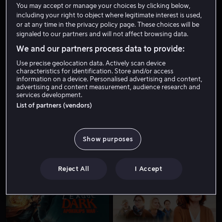
You may accept or manage your choices by clicking below,
including your right to object where legitimate interest is used,
or at any time in the privacy policy page. These choices will be
signaled to our partners and will not affect browsing data.
We and our partners process data to provide:
Use precise geolocation data. Actively scan device
characteristics for identification. Store and/or access
information on a device. Personalised advertising and content,
advertising and content measurement, audience research and
Bare hos oss
Fra 59 kr
services development.
List of partners (vendors)
Show purposes
Fra 49 kr
Fra 49 kr
Reject All
I Accept