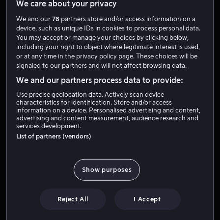
We care about your privacy
Fra 49 kr
Fra 59 kr
We and our
78
partners store and/or access information on a
device, such as unique IDs in cookies to process personal data.
You may accept or manage your choices by clicking below,
including your right to object where legitimate interest is used,
or at any time in the privacy policy page. These choices will be
signaled to our partners and will not affect browsing data.
We and our partners process data to provide:
Fra 55 kr
Salg
Use precise geolocation data. Actively scan device
characteristics for identification. Store and/or access
information on a device. Personalised advertising and content,
advertising and content measurement, audience research and
services development.
List of partners (vendors)
Fra 49 kr
Fra 49 kr
Show purposes
Reject All
I Accept