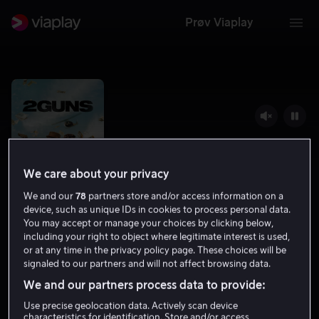
Prøv Viaplay
We care about your privacy
We and our
78
partners store and/or access information on a
device, such as unique IDs in cookies to process personal data.
You may accept or manage your choices by clicking below,
including your right to object where legitimate interest is used,
2 Guns
or at any time in the privacy policy page. These choices will be
signaled to our partners and will not affect browsing data.
6.7
Komedie
Krim
2013
1 t 44 min
15 år
We and our partners process data to provide:
HD
Use precise geolocation data. Actively scan device
characteristics for identification. Store and/or access