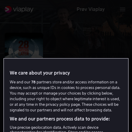
Prøv Viaplay
We care about your privacy
We and our
78
partners store and/or access information on a
device, such as unique IDs in cookies to process personal data.
You may accept or manage your choices by clicking below,
including your right to object where legitimate interest is used,
28 Weeks Later
or at any time in the privacy policy page. These choices will be
signaled to our partners and will not affect browsing data.
6.8
Grøsser
Science Fiction
2007
1 t 35 min
We and our partners process data to provide:
18 år
Use precise geolocation data. Actively scan device
HD