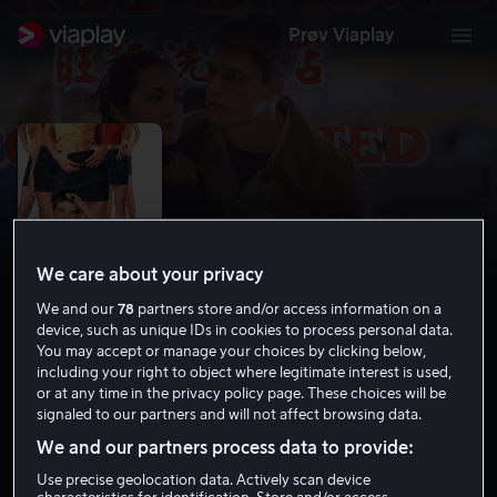
Prøv Viaplay
We care about your privacy
We and our
78
partners store and/or access information on a
device, such as unique IDs in cookies to process personal data.
You may accept or manage your choices by clicking below,
including your right to object where legitimate interest is used,
40 dager og 40 netter
or at any time in the privacy policy page. These choices will be
signaled to our partners and will not affect browsing data.
5.6
Komedie
Romantikk
2002
1 t 31 min
We and our partners process data to provide:
15 år
Use precise geolocation data. Actively scan device
HD