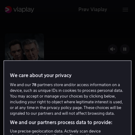
Prøv Viaplay
We care about your privacy
We and our
78
partners store and/or access information on a
device, such as unique IDs in cookies to process personal data.
You may accept or manage your choices by clicking below,
including your right to object where legitimate interest is used,
97 Minutes
or at any time in the privacy policy page. These choices will be
signaled to our partners and will not affect browsing data.
3.8
Thriller
2023
1 t 30 min
15 år
We and our partners process data to provide:
HD
Use precise geolocation data. Actively scan device