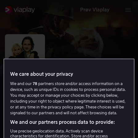
Prøv Viaplay
We care about your privacy
We and our
78
partners store and/or access information on a
device, such as unique IDs in cookies to process personal data.
You may accept or manage your choices by clicking below,
including your right to object where legitimate interest is used,
or at any time in the privacy policy page. These choices will be
Adam & Eva
signaled to our partners and will not affect browsing data.
6.1
Drama
Komedie
1997
1 t 35 min
6 år
We and our partners process data to provide:
HD
Use precise geolocation data. Actively scan device
characteristics for identification. Store and/or access