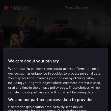
Prøv Viaplay
We care about your privacy
We and our
78
partners store and/or access information on a
device, such as unique IDs in cookies to process personal data.
You may accept or manage your choices by clicking below,
including your right to object where legitimate interest is used,
Air Force One Down
or at any time in the privacy policy page. These choices will be
signaled to our partners and will not affect browsing data.
4.4
Thriller
Action
2024
1 t 23 min
15 år
We and our partners process data to provide:
HD
Use precise geolocation data. Actively scan device
characteristics for identification. Store and/or access