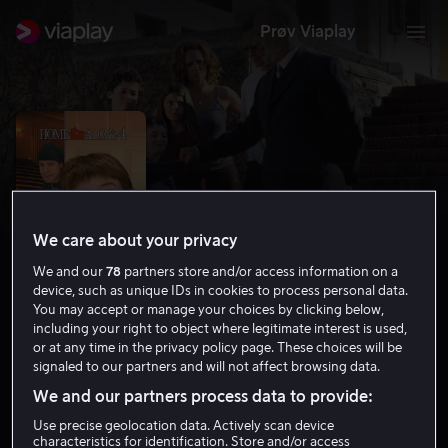
Prøv Viaplay
We care about your privacy
We and our
78
partners store and/or access information on a
device, such as unique IDs in cookies to process personal data.
You may accept or manage your choices by clicking below,
including your right to object where legitimate interest is used,
or at any time in the privacy policy page. These choices will be
Alene hjemme 4
signaled to our partners and will not affect browsing data.
2.6
Komedie
Krim
2002
1 t 20 min
6 år
We and our partners process data to provide:
HD
Use precise geolocation data. Actively scan device
characteristics for identification. Store and/or access