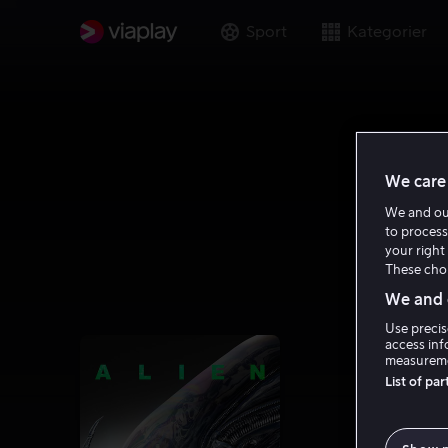
Sport
Kategorier
We care 
We and o
to process
your right 
These choi
We and o
Use precis
access inf
measureme
List of pa