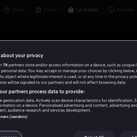
Serier
Filmer
Lei & kjøp
Kanaler
about your privacy
ur
78
partners store and/or access information on a device, such as unique I
 personal data. You may accept or manage your choices by clicking below, 
to object where legitimate interest is used, or at any time in the privacy pol
ces will be signaled to our partners and will not affect browsing data.
ur partners process data to provide:
e geolocation data. Actively scan device characteristics for identification. 
ormation on a device. Personalised advertising and content, advertising an
nt, audience research and services development.
rtners (vendors)