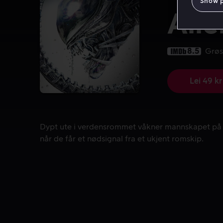
Show 
Alie
8.5
Grøs
Lei 49 kr
Dypt ute i verdensrommet våkner mannskapet på No
Dypt ute i verdensrommet våkner mannskapet på
når de får et nødsignal fra et ukjent romskip.