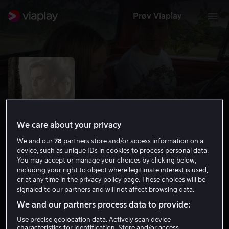
Prøv Viaplay
We care about your privacy
We and our
78
partners store and/or access information on a
device, such as unique IDs in cookies to process personal data.
You may accept or manage your choices by clicking below,
including your right to object where legitimate interest is used,
American Pastoral
or at any time in the privacy policy page. These choices will be
signaled to our partners and will not affect browsing data.
6.1
Drama
2016
1 t 43 min
12 år
We and our partners process data to provide:
HD
Use precise geolocation data. Actively scan device
characteristics for identification. Store and/or access