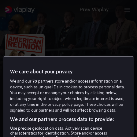
Prøv Viaplay
We care about your privacy
We and our
78
partners store and/or access information on a
device, such as unique IDs in cookies to process personal data.
You may accept or manage your choices by clicking below,
including your right to object where legitimate interest is used,
or at any time in the privacy policy page. These choices will be
American Pie: Reunion
signaled to our partners and will not affect browsing data.
6.7
Komedie
2012
1 t 48 min
11 år
We and our partners process data to provide:
HD
Use precise geolocation data. Actively scan device
characteristics for identification. Store and/or access