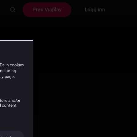
Prøv Viaplay
Logg inn
Ds in cookies
including
icy page.
Store and/or
d content