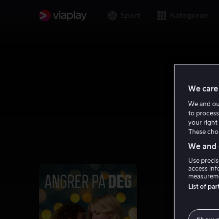
Sport
Kategorier
We care 
We and o
to process
your right 
These choi
We and o
Use precis
access inf
measureme
List of pa