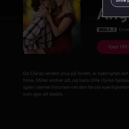
Show 
Ang
6.2
Dra
Kjøp 139 
Da Claras verden snus på hodet, er kjærlighet det s
Da Claras verden snus på hodet, er kjærlighet det 
finne. Miller endrer alt, og hans stille styrke hjel
igjen i denne historien om den første kjærligheten
som gjør alt bedre.