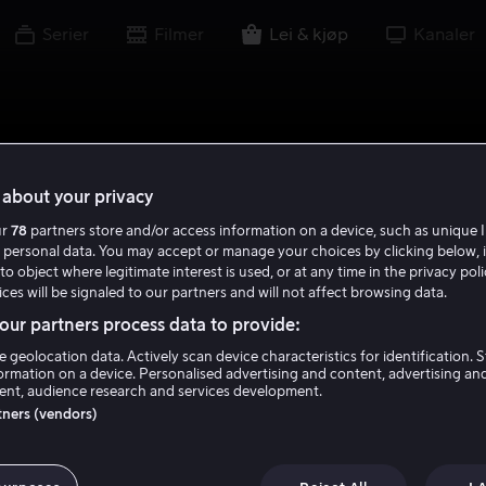
Serier
Filmer
Lei & kjøp
Kanaler
about your privacy
ur
78
partners store and/or access information on a device, such as unique I
 personal data. You may accept or manage your choices by clicking below, 
to object where legitimate interest is used, or at any time in the privacy pol
ces will be signaled to our partners and will not affect browsing data.
ur partners process data to provide:
e geolocation data. Actively scan device characteristics for identification. 
ormation on a device. Personalised advertising and content, advertising an
nt, audience research and services development.
rtners (vendors)